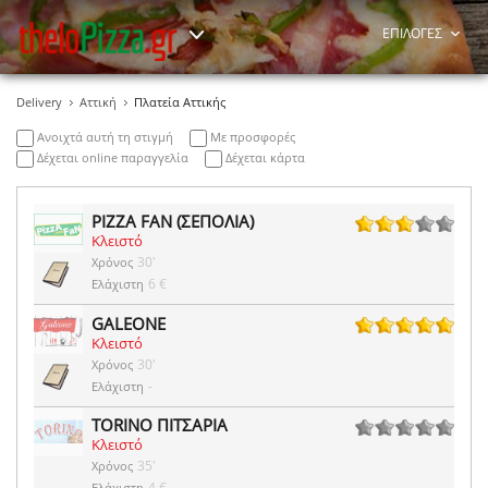
ΕΠΙΛΟΓΕΣ
Delivery
Αττική
Πλατεία Αττικής
Ανοιχτά αυτή τη στιγμή
Με προσφορές
Δέχεται online παραγγελία
Δέχεται κάρτα
PIZZA FAN (ΣΕΠΟΛΙΑ)
Κλειστό
3 ψήφοι
30'
Χρόνος
6 €
Ελάχιστη
GALEONE
Κλειστό
70 ψήφοι
30'
Χρόνος
-
Ελάχιστη
TORINO ΠΙΤΣΑΡΙΑ
Κλειστό
0 ψήφοι
35'
Χρόνος
4 €
Ελάχιστη