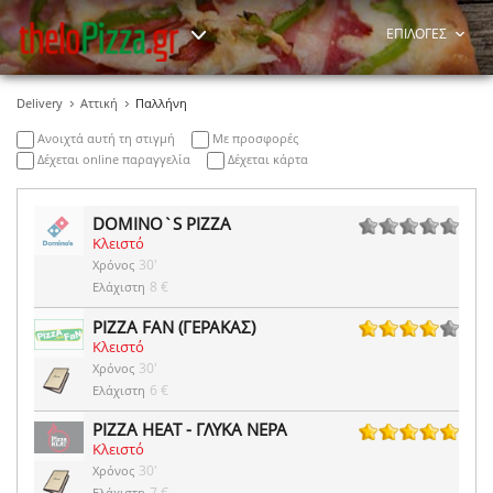
ΕΠΙΛΟΓΕΣ
Delivery
Αττική
Παλλήνη
Ανοιχτά αυτή τη στιγμή
Με προσφορές
Δέχεται online παραγγελία
Δέχεται κάρτα
DOMINO`S PIZZA
Κλειστό
0 ψήφοι
30'
Χρόνος
8 €
Ελάχιστη
PIZZA FAN (ΓΕΡΑΚΑΣ)
Κλειστό
1 ψήφοι
30'
Χρόνος
6 €
Ελάχιστη
PIZZA HEAT - ΓΛΥΚΑ ΝΕΡΑ
Κλειστό
6 ψήφοι
30'
Χρόνος
7 €
Ελάχιστη