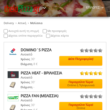
ΕΠΙΛΟΓΕΣ
Delivery
Αττική
Μελίσσια
Ανοιχτά αυτή τη στιγμή
Με προσφορές
Δέχεται online παραγγελία
Δέχεται κάρτα
DOMINO`S PIZZA
Ανοικτό
0 ψήφοι
30'
Δείτε Πληροφορίες!
Χρόνος
8 €
Ελάχιστη
PIZZA HEAT - ΒΡΙΛΗΣΣΙΑ
Ανοικτό
11 ψήφοι
30'
Παραγγείλτε Τώρα!
Χρόνος
Online ή Τηλεφωνικά
-
Ελάχιστη
PIZZA FAN (ΜΕΛΙΣΣΙΑ)
Ανοικτό
0 ψήφοι
30'
Παραγγείλτε Τώρα!
Χρόνος
Online
6 €
Ελάχιστη