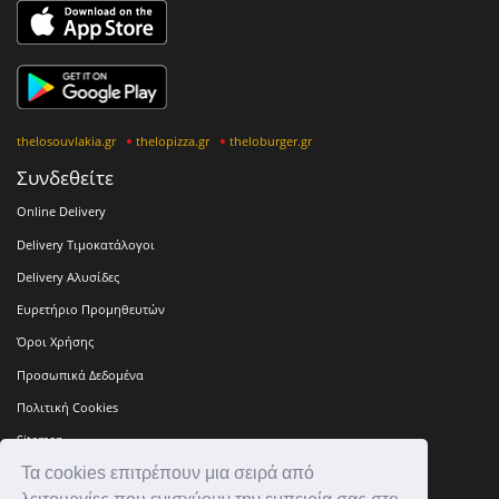
thelosouvlakia.gr
thelopizza.gr
theloburger.gr
Συνδεθείτε
Online Delivery
Delivery Τιμοκατάλογοι
Delivery Αλυσίδες
Ευρετήριο Προμηθευτών
Όροι Χρήσης
Προσωπικά Δεδομένα
Πολιτική Cookies
Sitemap
Τα cookies επιτρέπουν μια σειρά από
Press Kit