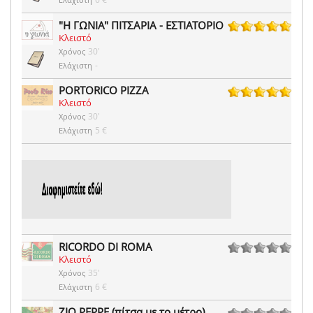
"Η ΓΩΝΙΑ" ΠΙΤΣΑΡΙΑ - ΕΣΤΙΑΤΟΡΙΟ
Κλειστό
35 ψήφοι
30'
Χρόνος
-
Ελάχιστη
PORTORICO PIZZA
Κλειστό
1 ψήφοι
30'
Χρόνος
5 €
Ελάχιστη
RICORDO DI ROMA
Κλειστό
0 ψήφοι
35'
Χρόνος
6 €
Ελάχιστη
ZIO PEPPE (πίτσα με το μέτρο)