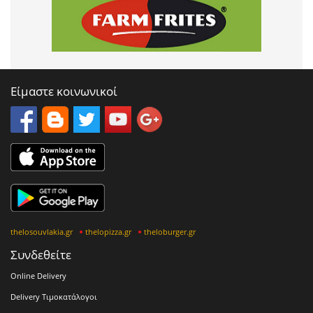
Είμαστε κοινωνικοί
thelosouvlakia.gr
thelopizza.gr
theloburger.gr
Συνδεθείτε
Online Delivery
Delivery Τιμοκατάλογοι