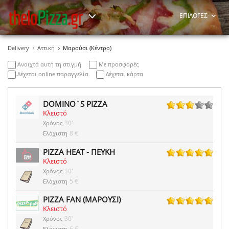
ΕΠΙΛΟΓΕΣ
Delivery
Αττική
Μαρούσι (Κέντρο)
Ανοιχτά αυτή τη στιγμή
Με προσφορές
Δέχεται online παραγγελία
Δέχεται κάρτα
DOMINO`S PIZZA
Κλειστό
2 ψήφοι
30'
Χρόνος
8 €
Ελάχιστη
PIZZA HEAT - ΠΕΥΚΗ
Κλειστό
8 ψήφοι
30'
Χρόνος
5 €
Ελάχιστη
PIZZA FAN (ΜΑΡΟΥΣΙ)
Κλειστό
1 ψήφοι
30'
Χρόνος
6 €
Ελάχιστη