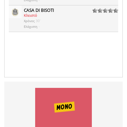
CASA DI BISOTI
Κλειστό
0 ψήφοι
30'
Χρόνος
-
Ελάχιστη