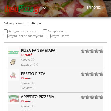
ΕΠΙΛΟΓΕΣ
Delivery
Αττική
Μέγαρα
Ανοιχτά αυτή τη στιγμή
Με προσφορές
Δέχεται online παραγγελία
Δέχεται κάρτα
PIZZA FAN (ΜΕΓΑΡΑ)
Κλειστό
0 ψήφοι
30'
Χρόνος
6 €
Ελάχιστη
PRESTO PIZZA
Κλειστό
0 ψήφοι
30'
Χρόνος
-
Ελάχιστη
APPETITO PIZZERIA
Κλειστό
0 ψήφοι
30'
Χρόνος
-
Ελάχιστη