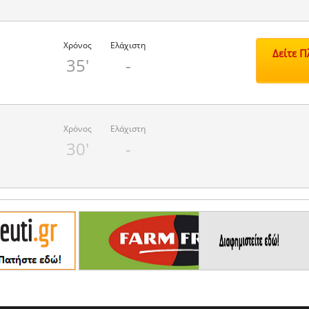
Χρόνος
Ελάχιστη
Δείτε 
35'
-
Χρόνος
Ελάχιστη
30'
-