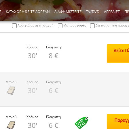
Σ
ΚΑΤΑΧΩΡΗΘΕΙΤΕ ΔΩΡΕΑΝ
ΔΙΑΦΗΜΙΣΤΕΙΤΕ
TV/DVD
ΑΓΓΕΛΙΕΣ
Π
Ανοιχτά αυτή τη στιγμή
Με προσφορές
Δέχεται online παραγ
Χρόνος
Ελάχιστη
Δείτε 
30'
8 €
Μενού
Χρόνος
Ελάχιστη
30'
6 €
Μενού
Χρόνος
Ελάχιστη
Παραγγ
30'
6 €