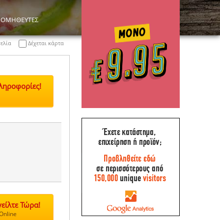
ΡΟΜΗΘΕΥΤΕΣ
γελία
Δέχεται κάρτα
Πληροφορίες!
είλτε Τώρα!
Online