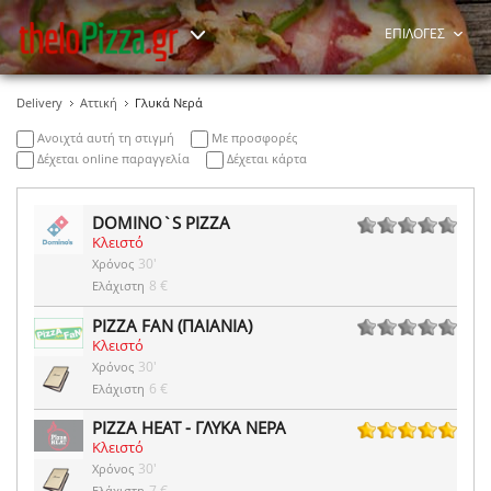
ΕΠΙΛΟΓΕΣ
Delivery
Αττική
Γλυκά Νερά
Ανοιχτά αυτή τη στιγμή
Με προσφορές
Δέχεται online παραγγελία
Δέχεται κάρτα
DOMINO`S PIZZA
Κλειστό
0 ψήφοι
30'
Χρόνος
8 €
Ελάχιστη
PIZZA FAN (ΠΑΙΑΝΙΑ)
Κλειστό
0 ψήφοι
30'
Χρόνος
6 €
Ελάχιστη
PIZZA HEAT - ΓΛΥΚΑ ΝΕΡΑ
Κλειστό
6 ψήφοι
30'
Χρόνος
7 €
Ελάχιστη