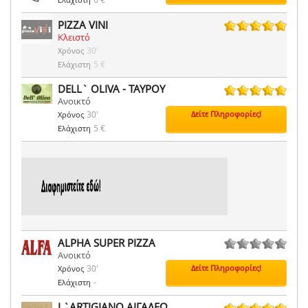
PIZZA VINI
Κλειστό
48 ψήφοι
30'
Χρόνος
5 €
Ελάχιστη
DELL` OLIVA - ΤΑΥΡΟΥ
Ανοικτό
8 ψήφοι
30'
Δείτε Πληροφορίες!
Χρόνος
5 €
Ελάχιστη
ALPHA SUPER PIZZA
Ανοικτό
0 ψήφοι
30'
Δείτε Πληροφορίες!
Χρόνος
-
Ελάχιστη
L`ARTIGIANO ΑΙΓΑΛΕΩ