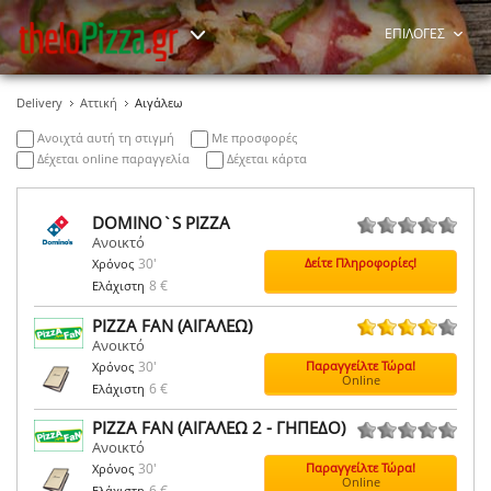
ΕΠΙΛΟΓΕΣ
Delivery
Αττική
Αιγάλεω
Ανοιχτά αυτή τη στιγμή
Με προσφορές
Δέχεται online παραγγελία
Δέχεται κάρτα
DOMINO`S PIZZA
Ανοικτό
0 ψήφοι
30'
Δείτε Πληροφορίες!
Χρόνος
8 €
Ελάχιστη
PIZZA FAN (ΑΙΓΑΛΕΩ)
Ανοικτό
1 ψήφοι
30'
Παραγγείλτε Τώρα!
Χρόνος
Online
6 €
Ελάχιστη
PIZZA FAN (ΑΙΓΑΛΕΩ 2 - ΓΗΠΕΔΟ)
Ανοικτό
0 ψήφοι
30'
Παραγγείλτε Τώρα!
Χρόνος
Online
6 €
Ελάχιστη