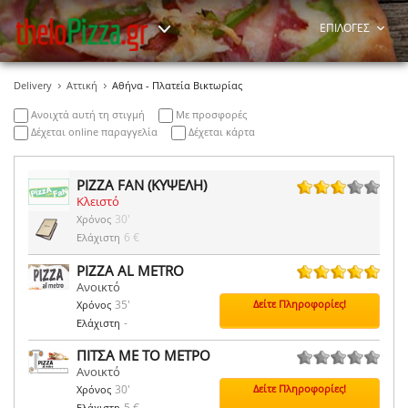
ΕΠΙΛΟΓΕΣ
Delivery
Αττική
Αθήνα - Πλατεία Βικτωρίας
Ανοιχτά αυτή τη στιγμή
Με προσφορές
Δέχεται online παραγγελία
Δέχεται κάρτα
PIZZA FAN (ΚΥΨΕΛΗ)
Κλειστό
8 ψήφοι
30'
Χρόνος
6 €
Ελάχιστη
PIZZA AL METRO
Ανοικτό
1 ψήφοι
35'
Δείτε Πληροφορίες!
Χρόνος
-
Ελάχιστη
ΠΙΤΣΑ ΜΕ ΤΟ ΜΕΤΡΟ
Ανοικτό
0 ψήφοι
30'
Δείτε Πληροφορίες!
Χρόνος
5 €
Ελάχιστη