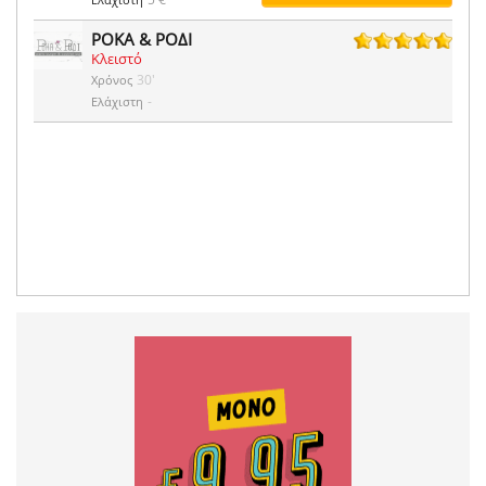
ΡΟΚΑ & ΡΟΔΙ
Κλειστό
1 ψήφοι
30'
Χρόνος
-
Ελάχιστη